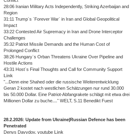
Conflict
28:06 Iranian Military Acts Independently, Striking Azerbaijan and
Region
31:11 Trump`s `Forever War` in Iran and Global Geopolitical
Impact
33:22 Contested Air Supremacy in Iran and Drone Interceptor
Challenges
35:32 Patriot Missile Demands and the Human Cost of
Prolonged Conflict
38:26 Hungary`s Orban Threatens Ukraine Over Pipeline and
Hostile Actions
43:31 Host`s Final Thoughts and Call for Community Support
Link
"...Denn eine Shahed oder die russische Weiterentwicklung
Geran 2 kostet nach westlichen Schätzungen nur rund 30.000
bis 50.000 Dollar. Eine Patriot-Abfangrakete schlägt mit etwa drei
Millionen Dollar zu buche...." WELT, S.11 Benedikt Fuest
28.2.2026: Update from Ukraine|Russian Defence has been
Penetrated
Denys Davydov, youtube
Link