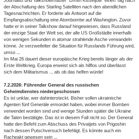
Journalist und Talkshowmaster "Dmitri Kisseljow" einen Tag nach
der Abschaltung des Starling Satelliten nach den abendlichen
Tagesnachrichten. Er forderte als Antwort auf die
Empfangsabschaltung eine Atombombe auf Washington. Zuvor
hatte er in seiner Talkshow darauf hingewiesen, dass Russland
der einzige Staat der Welt sei, der alle US Großstädte innerhalb
von wenigen Sekunden in atomar strahlende Asche verwandeln
könne. Je verzweifelter die Situation für Russlands Führung wird,
umso ...
Im Mai 26 dauert dieser europäische Krieg bereits länger als der
Erste Weltkrieg. Europa erweist sich als hilflos und überlässt
sich dem Militarismus ... als ob das helfen würde!
7.2.2026: Führender General des russischen
Geheimdienstes niedergeschossen
Es ist unklar, wer dahintersteckt. Bisher sollen ukrainische
Agenten fünf Generäle ermordet haben, wobei immer Bomben
verwendet worden sind und wenige Stunden später die Ukraine
die Taten bestätigte. Das ist in diesem Fall nicht so. Der General
hatte den Befehl zum Abschuss des Privatjets von Prigoshin
nach dessen Putschversuch befehligt. Es könnte auch ein
Racheakt gewesen sein ...