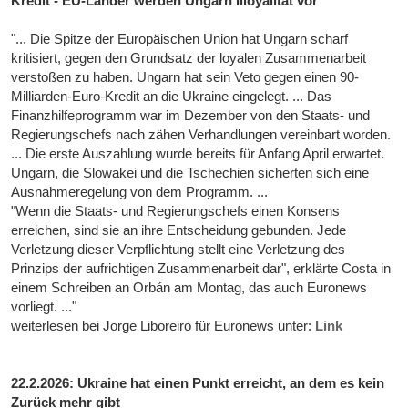
Kredit - EU-Länder werden Ungarn Illoyalität vor
"... Die Spitze der Europäischen Union hat Ungarn scharf
kritisiert, gegen den Grundsatz der loyalen Zusammenarbeit
verstoßen zu haben. Ungarn hat sein Veto gegen einen 90-
Milliarden-Euro-Kredit an die Ukraine eingelegt. ... Das
Finanzhilfeprogramm war im Dezember von den Staats- und
Regierungschefs nach zähen Verhandlungen vereinbart worden.
... Die erste Auszahlung wurde bereits für Anfang April erwartet.
Ungarn, die Slowakei und die Tschechien sicherten sich eine
Ausnahmeregelung von dem Programm. ...
"Wenn die Staats- und Regierungschefs einen Konsens
erreichen, sind sie an ihre Entscheidung gebunden. Jede
Verletzung dieser Verpflichtung stellt eine Verletzung des
Prinzips der aufrichtigen Zusammenarbeit dar", erklärte Costa in
einem Schreiben an Orbán am Montag, das auch Euronews
vorliegt. ..."
weiterlesen bei Jorge Liboreiro für Euronews unter:
Link
22.2.2026: Ukraine hat einen Punkt erreicht, an dem es kein
Zurück mehr gibt