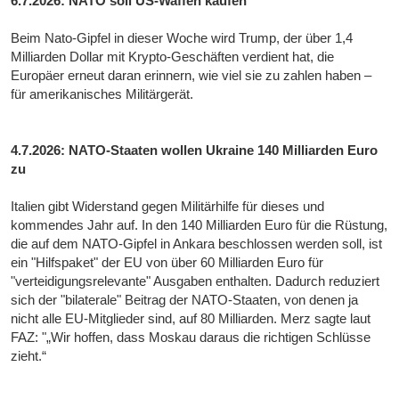
6.7.2026: NATO soll US-Waffen kaufen
Beim Nato-Gipfel in dieser Woche wird Trump, der über 1,4
Milliarden Dollar mit Krypto-Geschäften verdient hat, die
Europäer erneut daran erinnern, wie viel sie zu zahlen haben –
für amerikanisches Militärgerät.
4.7.2026: NATO-Staaten wollen Ukraine 140 Milliarden Euro
zu
Italien gibt Widerstand gegen Militärhilfe für dieses und
kommendes Jahr auf. In den 140 Milliarden Euro für die Rüstung,
die auf dem NATO-Gipfel in Ankara beschlossen werden soll, ist
ein "Hilfspaket" der EU von über 60 Milliarden Euro für
"verteidigungsrelevante" Ausgaben enthalten. Dadurch reduziert
sich der "bilaterale" Beitrag der NATO-Staaten, von denen ja
nicht alle EU-Mitglieder sind, auf 80 Milliarden. Merz sagte laut
FAZ: "„Wir hoffen, dass Moskau daraus die richtigen Schlüsse
zieht.“