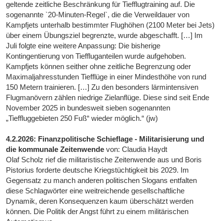
geltende zeitliche Beschränkung für Tiefflugtraining auf. Die
sogenannte `20-Minuten-Regel`, die die Verweildauer von
Kampfjets unterhalb bestimmter Flughöhen (2100 Meter bei Jets)
über einem Übungsziel begrenzte, wurde abgeschafft. […] Im
Juli folgte eine weitere Anpassung: Die bisherige
Kontingentierung von Tieffluganteilen wurde aufgehoben.
Kampfjets können seither ohne zeitliche Begrenzung oder
Maximaljahresstunden Tiefflüge in einer Mindesthöhe von rund
150 Metern trainieren. […] Zu den besonders lärmintensiven
Flugmanövern zählen niedrige Zielanflüge. Diese sind seit Ende
November 2025 in bundesweit sieben sogenannten
„Tieffluggebieten 250 Fuß“ wieder möglich.“ (jw)
4.2.2026: Finanzpolitische Schieflage - Militarisierung und
die kommunale Zeitenwende
von: Claudia Haydt
Olaf Scholz rief die militaristische Zeitenwende aus und Boris
Pistorius forderte deutsche Kriegstüchtigkeit bis 2029. Im
Gegensatz zu manch anderen politischen Slogans entfalten
diese Schlagwörter eine weitreichende gesellschaftliche
Dynamik, deren Konsequenzen kaum überschätzt werden
können. Die Politik der Angst führt zu einem militärischen