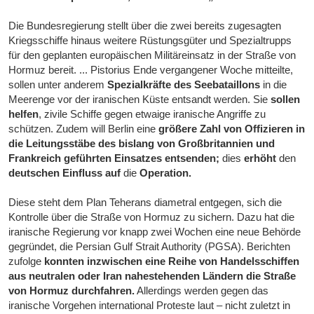
Die Bundesregierung stellt über die zwei bereits zugesagten
Kriegsschiffe hinaus weitere Rüstungsgüter und Spezialtrupps
für den geplanten europäischen Militäreinsatz in der Straße von
Hormuz bereit. ... Pistorius Ende vergangener Woche mitteilte,
sollen unter anderem
Spezialkräfte des Seebataillons
in die
Meerenge vor der iranischen Küste entsandt werden. Sie
sollen
helfen
, zivile Schiffe gegen etwaige iranische Angriffe zu
schützen. Zudem will Berlin eine
größere Zahl von Offizieren in
die Leitungsstäbe des bislang von Großbritannien und
Frankreich geführten Einsatzes entsenden;
dies
erhöht
den
deutschen Einfluss auf
die
Operation.
Diese steht dem Plan Teherans diametral entgegen, sich die
Kontrolle über die Straße von Hormuz zu sichern. Dazu hat die
iranische Regierung vor knapp zwei Wochen eine neue Behörde
gegründet, die Persian Gulf Strait Authority (PGSA). Berichten
zufolge
konnten inzwischen eine Reihe von Handelsschiffen
aus neutralen oder Iran nahestehenden Ländern die Straße
von Hormuz durchfahren.
Allerdings werden gegen das
iranische Vorgehen international Proteste laut – nicht zuletzt in