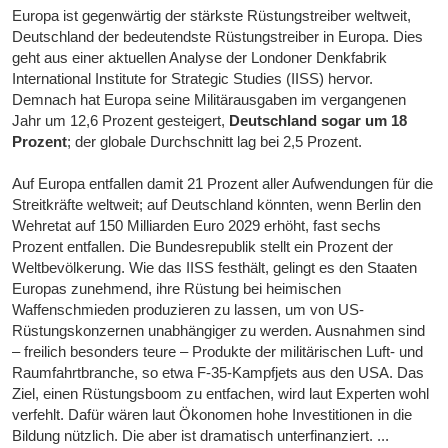
Europa ist gegenwärtig der stärkste Rüstungstreiber weltweit,
Deutschland der bedeutendste Rüstungstreiber in Europa. Dies
geht aus einer aktuellen Analyse der Londoner Denkfabrik
International Institute for Strategic Studies (IISS) hervor.
Demnach hat Europa seine Militärausgaben im vergangenen
Jahr um 12,6 Prozent gesteigert,
Deutschland sogar um 18
Prozent
; der globale Durchschnitt lag bei 2,5 Prozent.
Auf Europa entfallen damit 21 Prozent aller Aufwendungen für die
Streitkräfte weltweit; auf Deutschland könnten, wenn Berlin den
Wehretat auf 150 Milliarden Euro 2029 erhöht, fast sechs
Prozent entfallen. Die Bundesrepublik stellt ein Prozent der
Weltbevölkerung. Wie das IISS festhält, gelingt es den Staaten
Europas zunehmend, ihre Rüstung bei heimischen
Waffenschmieden produzieren zu lassen, um von US-
Rüstungskonzernen unabhängiger zu werden. Ausnahmen sind
– freilich besonders teure – Produkte der militärischen Luft- und
Raumfahrtbranche, so etwa F-35-Kampfjets aus den USA. Das
Ziel, einen Rüstungsboom zu entfachen, wird laut Experten wohl
verfehlt. Dafür wären laut Ökonomen hohe Investitionen in die
Bildung nützlich. Die aber ist dramatisch unterfinanziert. ...