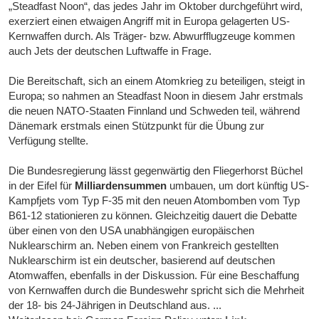
„Steadfast Noon“, das jedes Jahr im Oktober durchgeführt wird,
exerziert einen etwaigen Angriff mit in Europa gelagerten US-
Kernwaffen durch. Als Träger- bzw. Abwurfflugzeuge kommen
auch Jets der deutschen Luftwaffe in Frage.
Die Bereitschaft, sich an einem Atomkrieg zu beteiligen, steigt in
Europa; so nahmen an Steadfast Noon in diesem Jahr erstmals
die neuen NATO-Staaten Finnland und Schweden teil, während
Dänemark erstmals einen Stützpunkt für die Übung zur
Verfügung stellte.
Die Bundesregierung lässt gegenwärtig den Fliegerhorst Büchel
in der Eifel für
Milliardensummen
umbauen, um dort künftig US-
Kampfjets vom Typ F-35 mit den neuen Atombomben vom Typ
B61-12 stationieren zu können. Gleichzeitig dauert die Debatte
über einen von den USA unabhängigen europäischen
Nuklearschirm an. Neben einem von Frankreich gestellten
Nuklearschirm ist ein deutscher, basierend auf deutschen
Atomwaffen, ebenfalls in der Diskussion. Für eine Beschaffung
von Kernwaffen durch die Bundeswehr spricht sich die Mehrheit
der 18- bis 24-Jährigen in Deutschland aus. ...