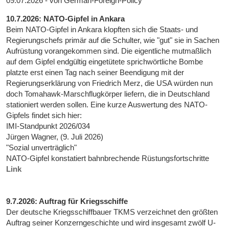
09.07.2026 - von German-Foreign-Policy
10.7.2026: NATO-Gipfel in Ankara
Beim NATO-Gipfel in Ankara klopften sich die Staats- und
Regierungschefs primär auf die Schulter, wie "gut" sie in Sachen
Aufrüstung vorangekommen sind. Die eigentliche mutmaßlich
auf dem Gipfel endgültig eingetütete sprichwörtliche Bombe
platzte erst einen Tag nach seiner Beendigung mit der
Regierungserklärung von Friedrich Merz, die USA würden nun
doch Tomahawk-Marschflugkörper liefern, die in Deutschland
stationiert werden sollen. Eine kurze Auswertung des NATO-
Gipfels findet sich hier:
IMI-Standpunkt 2026/034
Jürgen Wagner, (9. Juli 2026)
"Sozial unverträglich"
NATO-Gipfel konstatiert bahnbrechende Rüstungsfortschritte
Link
9.7.2026: Auftrag für Kriegsschiffe
Der deutsche Kriegsschiffbauer TKMS verzeichnet den größten
Auftrag seiner Konzerngeschichte und wird insgesamt zwölf U-