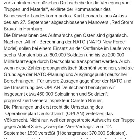
zur zentralen europäischen Drehscheibe für die Verlegung von
Truppen und Material“, erklärte der Kommandeur des
Bundeswehr-Landeskommandos, Kurt Leonards, aus Anlass
des am 27. September abgeschlossenen Manövers „Red Storm
Bravo“ in Hamburg.
Die Dimensionen des Aufmarschs gen Osten sind gigantisch.
Nach der „All-in“- Berechnung der NATO (NATO New Force
Model) sollen bei einem Einsatz an der Ostflanke im Laufe von
sechs Monaten bis zu 800.000 Soldaten und bis zu 200.000
Militärfahrzeuge durch Deutschland transportiert werden. Auch
wenn diese Zahlen propagandistisch überhöht scheinen, sind sie
Grundlage der NATO-Planung und Ausgangspunkt deutscher
Berechnungen. „Für unsere Zusagen gegenüber der NATO und
die Umsetzung des OPLAN Deutschland benötigen wir
insgesamt etwa 460.000 Soldatinnen und Soldaten“,
prognostiziert Generalinspekteur Carsten Breuer.
Die Planungen und erst recht die Umsetzung des
„Operationsplan Deutschland“ (OPLAN) verletzen das
Völkerrecht. Nicht nur, weil der angestrebte Aufwuchs der Truppe
gegen Artikel 3 des „Zwei-plus-Vier-Vertrags“ vom 12.
September 1990 verstößt (Höchstgrenze: 370.000 Soldaten).