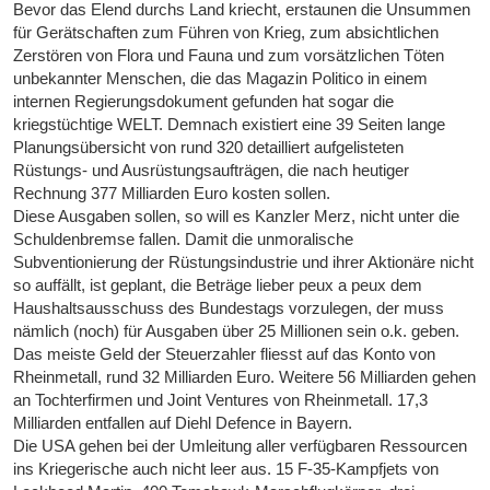
Bevor das Elend durchs Land kriecht, erstaunen die Unsummen
für Gerätschaften zum Führen von Krieg, zum absichtlichen
Zerstören von Flora und Fauna und zum vorsätzlichen Töten
unbekannter Menschen, die das Magazin Politico in einem
internen Regierungsdokument gefunden hat sogar die
kriegstüchtige WELT. Demnach existiert eine 39 Seiten lange
Planungsübersicht von rund 320 detailliert aufgelisteten
Rüstungs- und Ausrüstungsaufträgen, die nach heutiger
Rechnung 377 Milliarden Euro kosten sollen.
Diese Ausgaben sollen, so will es Kanzler Merz, nicht unter die
Schuldenbremse fallen. Damit die unmoralische
Subventionierung der Rüstungsindustrie und ihrer Aktionäre nicht
so auffällt, ist geplant, die Beträge lieber peux a peux dem
Haushaltsausschuss des Bundestags vorzulegen, der muss
nämlich (noch) für Ausgaben über 25 Millionen sein o.k. geben.
Das meiste Geld der Steuerzahler fliesst auf das Konto von
Rheinmetall, rund 32 Milliarden Euro. Weitere 56 Milliarden gehen
an Tochterfirmen und Joint Ventures von Rheinmetall. 17,3
Milliarden entfallen auf Diehl Defence in Bayern.
Die USA gehen bei der Umleitung aller verfügbaren Ressourcen
ins Kriegerische auch nicht leer aus. 15 F-35-Kampfjets von