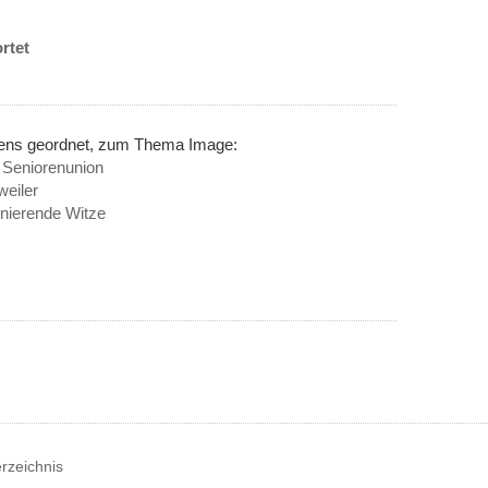
rtet
inens geordnet, zum Thema Image:
n Seniorenunion
eiler
inierende Witze
erzeichnis