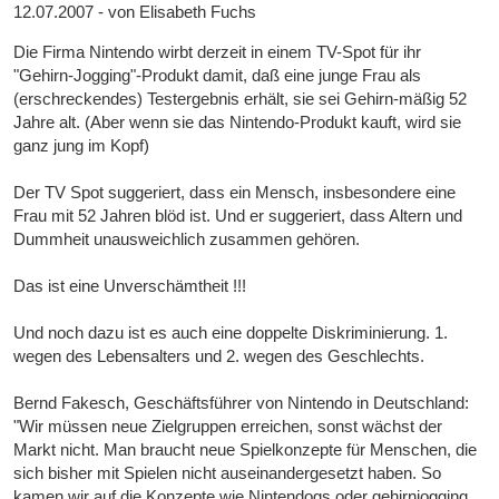
12.07.2007 - von Elisabeth Fuchs
Die Firma Nintendo wirbt derzeit in einem TV-Spot für ihr
"Gehirn-Jogging"-Produkt damit, daß eine junge Frau als
(erschreckendes) Testergebnis erhält, sie sei Gehirn-mäßig 52
Jahre alt. (Aber wenn sie das Nintendo-Produkt kauft, wird sie
ganz jung im Kopf)
Der TV Spot suggeriert, dass ein Mensch, insbesondere eine
Frau mit 52 Jahren blöd ist. Und er suggeriert, dass Altern und
Dummheit unausweichlich zusammen gehören.
Das ist eine Unverschämtheit !!!
Und noch dazu ist es auch eine doppelte Diskriminierung. 1.
wegen des Lebensalters und 2. wegen des Geschlechts.
Bernd Fakesch, Geschäftsführer von Nintendo in Deutschland:
"Wir müssen neue Zielgruppen erreichen, sonst wächst der
Markt nicht. Man braucht neue Spielkonzepte für Menschen, die
sich bisher mit Spielen nicht auseinandergesetzt haben. So
kamen wir auf die Konzepte wie Nintendogs oder gehirnjogging.