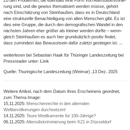
Zu den Pro­ble­men, die eben­falls eine Form von Alters­dis­kri­mi­nie­
rung sind, und die gewiss the­ma­ti­siert wer­den müsse, gehört
nach Ein­schät­zung von Stein­hau­ßen, dass es in Deutsch­land
eine struk­tu­relle Benach­tei­li­gung von alten Men­schen gibt. Es ist
dies eine Gruppe, die durch den demo­gra­fi­schen Wan­del in den
näch­sten Jah­ren eher grö­ßer als klei­ner wer­den dürfte – wenn­
gleich Stein­hau­ßen es auch hier grund­sätz­lich posi­tiv fin­det,
dass zumin­dest das Bewusst­sein dafür zuletzt gestie­gen ist. ...
weiterlesen bei Sebastian Haak für Thüringer Landeszeitung bei
Pressreader unter:
Link
Quelle: Thuringische Landeszeitung (Weimar) ,13 Dez. 2025
Weitere Artikel, nach dem Datum ihres Erscheinens geordnet,
zum Thema Image:
15.11.2025:
Menschenrechte in den alternden
Weltbevölkerungen durchsetzen!
14.11.2025:
Teure Medikamente für 100-Jährige?
06.11.2025:
Altersdiskriminierung beim K21 in Düsseldorf