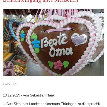
Foto: H.S.
13.12.2025 - von Seba­stian Haak
... Aus Sicht des Lan­des­se­nio­ren­rats Thü­rin­gen ist die sprach­li­