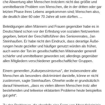
che Abwer­tung alter Men­schen trotz­dem nicht das größte und
unmit­tel­bar­ste Pro­blem von Men­schen, die in der drit­ten oder gar
letz­ten Phase ihres Lebens ange­kom­men sind; Men­schen also,
die deut­lich über 60 oder 70 Jahre alt sein dürf­ten. ...
Belei­di­gun­gen alten Män­nern und Frauen gegen­über habe es in
Deutsch­land schon vor der Erfin­dung von sozia­len Netz­wer­ken
gege­ben, betont der Geschäfts­füh­rer des Senio­ren­ra­tes, Jan
Stein­hau­ßen. Er habe nicht den Ein­druck, dass der­ar­tige Äuße­
run­gen heute geziel­ter und häu­fi­ger genutzt wür­den als frü­her,
auch wenn der Ton im gesell­schaft­li­chen Mit­ein­an­der gene­rell
schär­fer und unmit­tel­ba­rer gewor­den sei; aller­dings gegen­über
allen Mit­glie­dern ver­schie­de­ner gesell­schaft­li­cher Grup­pen.
Einem gene­rel­len „Kul­tur­pes­si­mis­mus“, der ins­be­son­dere alte
Men­schen als beson­ders dis­kri­mi­niert dar­stelle, könne er nicht
zustim­men, sagte Stein­hau­ßen. Ohne­hin wolle er grund­sätz­lich
dar­auf hin­wei­sen, „dass es vie­len älte­ren Men­schen trotz aller
beste­hen­den und teil­weise ekla­tan­ten Pro­bleme heute bei­spiel­los
gut geht“.