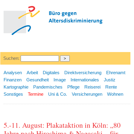
Suchen:
Analysen
Arbeit
Digitales
Direktversicherung
Ehrenamt
Finanzen
Gesundheit
Image
Internationales
Justiz
Kartographie
Pandemisches
Pflege
Reiserei
Rente
Sonstiges
Termine
Uni & Co.
Versicherungen
Wohnen
5.-11. August: Plakataktion in Köln: „80
Jahre nach Hiroshima & Nagasaki – für