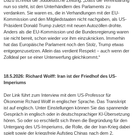
Dazu schreibt die Süddeutsche Zeitung: „Dass die Vereinbarung
nun so steht, ist den Unterhändlern des Parlaments zu
verdanken. Sie waren es, die in Verhandlungen mit der EU-
Kommission und den Mitgliedstaaten nicht nachgaben, als US-
Präsident Donald Trump zuletzt mit neuen Autozöllen drohte.
Anders als die EU-Kommission und die Bundesregierung waren
sie nicht bereit, schon wieder vor ihm einzuknicken. Immerhin
hat das Europäische Parlament noch den Stolz, Trump etwas
entgegenzusetzen. Allein das verdient Respekt – auch wenn der
Zolldeal per se einer Unterwerfung gleichkommt.“
18.5.2026: Richard Wolff: Iran ist der Friedhof des US-
Imperiums
Der Link führt zum Interview mit dem US-Professor für
Ökonomie Rchard Wollf in englischer Sprache. Das Transkript
ist auf englisch. Unter Einstellungen können Sie das spannende
Gespräch in englisch oder in deutschsprachiger KI-Übersetzung
hören. So oder so erschließt sich Ihnen die Begründung für den
Untergang des US-Imperiums, die Rolle, die der Iran-Krieg dabei
spielt sowie der kriegsfreie Aufstieg Chinas nach dem 2.