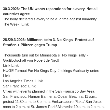
30.3.2026: The UN wants reparations for slavery. Not all
countries agree.
The body declared slavery to be a `crime against humanity`.
The Week:
Link
28./29.3.2026: Millionen beim 3. No Kings- Protest auf
Straßen + Plätzen gegen Trump
Thousands turn out for Minnesota`s `No Kings` rally -
Grußbotschaft von Robert de Niro!!
Link
Link
HUGE Turnout For No Kings Day #nokings #solidarity unter:
Link
Los Angeles Times:
Link
San Francisco:
Link
Cities with events planned in the San Francisco Bay Area
San Francisco: Human Banner at Ocean Beach at 11 a.m.;
protest 11:30 a.m. to 3 p.m. at Embarcadero Plaza/ San Jose:
noon to 2 p.m. at St. James Park/ Alameda: 10 a.m. to 2 p.m. at