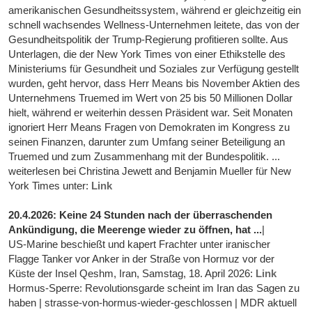
amerikanischen Gesundheitssystem, während er gleichzeitig ein
schnell wachsendes Wellness-Unternehmen leitete, das von der
Gesundheitspolitik der Trump-Regierung profitieren sollte. Aus
Unterlagen, die der New York Times von einer Ethikstelle des
Ministeriums für Gesundheit und Soziales zur Verfügung gestellt
wurden, geht hervor, dass Herr Means bis November Aktien des
Unternehmens Truemed im Wert von 25 bis 50 Millionen Dollar
hielt, während er weiterhin dessen Präsident war. Seit Monaten
ignoriert Herr Means Fragen von Demokraten im Kongress zu
seinen Finanzen, darunter zum Umfang seiner Beteiligung an
Truemed und zum Zusammenhang mit der Bundespolitik. ...
weiterlesen bei Christina Jewett and Benjamin Mueller für New
York Times unter:
Link
20.4.2026: Keine 24 Stunden nach der überraschenden
Ankündigung, die Meerenge wieder zu öffnen, hat ...
|
US-Marine beschießt und kapert Frachter unter iranischer
Flagge Tanker vor Anker in der Straße von Hormuz vor der
Küste der Insel Qeshm, Iran, Samstag, 18. April 2026:
Link
Hormus-Sperre: Revolutionsgarde scheint im Iran das Sagen zu
haben | strasse-von-hormus-wieder-geschlossen | MDR aktuell