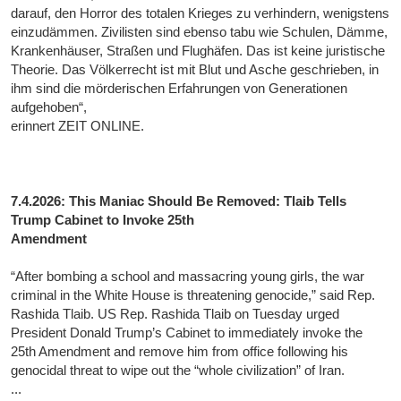
darauf, den Horror des totalen Krieges zu verhindern, wenigstens
einzudämmen. Zivilisten sind ebenso tabu wie Schulen, Dämme,
Krankenhäuser, Straßen und Flughäfen. Das ist keine juristische
Theorie. Das Völkerrecht ist mit Blut und Asche geschrieben, in
ihm sind die mörderischen Erfahrungen von Generationen
aufgehoben“,
erinnert ZEIT ONLINE.
7.4.2026: This Maniac Should Be Removed: Tlaib Tells
Trump Cabinet to Invoke 25th
Amendment
“After bombing a school and massacring young girls, the war
criminal in the White House is threatening genocide,” said Rep.
Rashida Tlaib. US Rep. Rashida Tlaib on Tuesday urged
President Donald Trump’s Cabinet to immediately invoke the
25th Amendment and remove him from office following his
genocidal threat to wipe out the “whole civilization” of Iran.
...