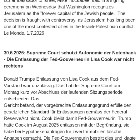
US ambassador to Israel, Mike Huckabee, said in a signing
ceremony on Wednesday that Washington recognizes
Jerusalem as the "forever capital of the Jewish people." The
decision is fraught with controversy, as Jerusalem has long been
one of the most contested cities in the Israeli-Palestinian conflict.
Le Monde, 1.7.2026
30.6.2026: Supreme Court schützt Autonomie der Notenbank
- Die Entlassung der Fed-Gouverneurin Lisa Cook war nicht
rechtens
Donald Trumps Entlassung von Lisa Cook aus dem Fed-
Vorstand war unzulässig. Das hat der Supreme Court am
Montag kurz vor Abschluss der laufenden Sitzungsperiode
entschieden. Das
Gericht befand, der vorgebrachte Entlassungsgrund erfülle den
gesetzlichen Standard für Entlassungen gemäss der Federal
ReserveAct nicht. Cook bleibt damit Fed-Gouverneurin. Trump
hatte Cook im August 2025 entlassen mit der Begründung, sie
habe bei Hypothekenanträgen für zwei Immobilien falsche
Angaben gemacht. Die Fed-Gouverneurin bestritt dies und klagte