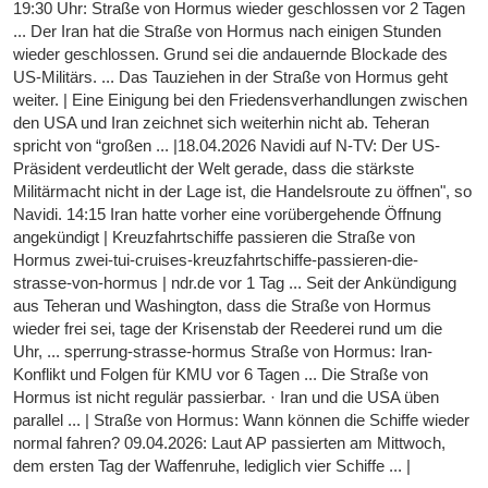
19:30 Uhr: Straße von Hormus wieder geschlossen vor 2 Tagen
... Der Iran hat die Straße von Hormus nach einigen Stunden
wieder geschlossen. Grund sei die andauernde Blockade des
US-Militärs. ... Das Tauziehen in der Straße von Hormus geht
weiter. | Eine Einigung bei den Friedensverhandlungen zwischen
den USA und Iran zeichnet sich weiterhin nicht ab. Teheran
spricht von “großen ... |18.04.2026 Navidi auf N-TV: Der US-
Präsident verdeutlicht der Welt gerade, dass die stärkste
Militärmacht nicht in der Lage ist, die Handelsroute zu öffnen", so
Navidi. 14:15 Iran hatte vorher eine vorübergehende Öffnung
angekündigt | Kreuzfahrtschiffe passieren die Straße von
Hormus zwei-tui-cruises-kreuzfahrtschiffe-passieren-die-
strasse-von-hormus | ndr.de vor 1 Tag ... Seit der Ankündigung
aus Teheran und Washington, dass die Straße von Hormus
wieder frei sei, tage der Krisenstab der Reederei rund um die
Uhr, ... sperrung-strasse-hormus Straße von Hormus: Iran-
Konflikt und Folgen für KMU vor 6 Tagen ... Die Straße von
Hormus ist nicht regulär passierbar. · Iran und die USA üben
parallel ... | Straße von Hormus: Wann können die Schiffe wieder
normal fahren? 09.04.2026: Laut AP passierten am Mittwoch,
dem ersten Tag der Waffenruhe, lediglich vier Schiffe ... |