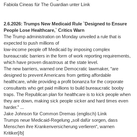
Fabiola Cineas für The Guardian unter
Link
2.6.2026: Trumps New Medicaid Rule `Designed to Ensure
People Lose Healthcare,` Critics Warn
The Trump administration on Monday unveiled a rule that is
expected to push millions of
low-income people off Medicaid by imposing complex
bureaucratic barriers in the form of work reporting requirements,
which have proven disastrous at the state level.
The new barriers, warned one Democratic lawmaker, “are
designed to prevent Americans from getting affordable
healthcare, while providing a profit bonanza for the corporate
consultants who get paid millions to build bureaucratic booby
traps. The Republican plan for healthcare is to kick people when
they are down, making sick people sicker and hard times even
harder.” ...
Jake Johnson für Common Dremas (englisch)
Link
Trumps neue Medicaid-Regelung „soll dafür sorgen, dass
Menschen ihre Krankenversicherung verlieren“, warnen
Kritiker[/b]