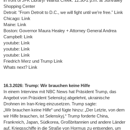
in front of JFK Library/ Walnut Creek: 12:30-2 p.m. at Sunvalley
Shopping Center
Detroit: "From Detroit to D.C., we will fight until we’re free."
Link
Chicago:
Link
Maine:
Link
Boston: Governor Maura Healey + Attorney General Andrea
Campbell:
Link
youtube:
Link
youtube:
Link
youtube:
Link
Friedrich Merz und Trump
Link
Whats next?
Link
16.3.2026: Trump: Wir brauchen keine Hilfe
In einem Interview mit NBC News hat Präsident Trump, das
Angebot von Präsident Selenskyj abgelehnt, ukrainische
Drohnen im Iran-Krieg einzusetzen. Trump sagte:
„Wir brauchen keine Hilfe“ und fügte hinzu: „Der Letzte, von dem
wir Hilfe brauchen, ist Selenskyj.“ Trump forderte China,
Frankreich, Japan, Südkorea, Großbritannien und andere Länder
auf, Kriegsschiffe in die Straße von Hormus zu entsenden, um