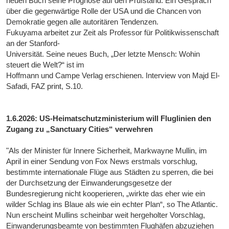
neuen Buch seine Prognose auf den Prüfstand. Ein Gespräch
über die gegenwärtige Rolle der USA und die Chancen von
Demokratie gegen alle autoritären Tendenzen.
Fukuyama arbeitet zur Zeit als Professor für Politikwissenschaft
an der Stanford-
Universität. Seine neues Buch, „Der letzte Mensch: Wohin
steuert die Welt?“ ist im
Hoffmann und Campe Verlag erschienen. Interview von Majd El-
Safadi, FAZ print, S.10.
1.6.2026: US-Heimatschutzministerium will Fluglinien den
Zugang zu „Sanctuary Cities“ verwehren
"Als der Minister für Innere Sicherheit, Markwayne Mullin, im
April in einer Sendung von Fox News erstmals vorschlug,
bestimmte internationale Flüge aus Städten zu sperren, die bei
der Durchsetzung der Einwanderungsgesetze der
Bundesregierung nicht kooperieren, „wirkte das eher wie ein
wilder Schlag ins Blaue als wie ein echter Plan“, so The Atlantic.
Nun erscheint Mullins scheinbar weit hergeholter Vorschlag,
Einwanderungsbeamte von bestimmten Flughäfen abzuziehen