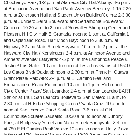
Chochenyo Park; 1-2 p.m. at Alameda City Hall/Albany: 4-5 p.m.
at Buchanan Avenue and San Pablo Avenue/ Berkeley: 1:15-2:30
p.m. at Zellerbach Hall and Student Union Building/Colma: 2-3:30
p.m. at Junipero Serra Boulevard and Serramonte Boulevard/
Concord: 10:30 a.m. to 2 p.m. at Sunvalley Shopping Center and
Pleasant Hill City Hall/ El Granada: noon to 1 p.m. at California 1
and Capistrano Road/ Half Moon Bay: noon to 2:30 p.m. at
Highway 92 and Main Street/ Hayward: 10 a.m. to 2 p.m. at the
Hayward City Hall/ Kensington: 2-4 p.m. at Arlington Avenue and
Amherst Avenue/ Lafayette: 4-5 p.m. at the Lamorinda Peace &
Justice/ Los Gatos: 10 a.m. to noon at Tesla Los Gatos at 15500
Los Gatos Blvd/ Oakland: noon to 2:30 p.m. at Frank H. Ogawa
Grant Plaza/ Palo Alto: 2-4 p.m. at El Camino Real and
Embarcadero Road/ Richmond: 10 a.m. to 1 p.m. Richmond
Civic Center Plaza/ San Leandro: 2-4 p.m. at San Leandro BART
Station at 1401 San Leandro Boulevard/ San Mateo: 11 a.m. to
2:30 p.m. at Hillsdale Shopping Center/ Santa Cruz: 10 a.m. to
noon at San Lorenzo Park/ Santa Rosa: 3-6 p.m. at Old
Courthouse Square/ Sausalito: 10:30 a.m. to noon at Dunphy
Park, at Bridgeway Street and Napa Street/ Sunnyvale: 2-4 p.m.
at 780 E El Camino Real/ Vallejo: 10 a.m. to noon at Unity Plaza